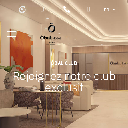
FR
ÓBAL CLUB
Rejoignez notre club
exclusif