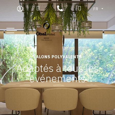
FR
SALONS POLYVALENTS
Adaptés à tous les
événements