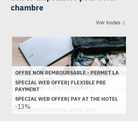
chambre
Voir toutes
OFFRE NON REMBOURSABLE - PERMET LA
MODIFICATION
SPECIAL WEB OFFER| FLEXIBLE PRE
sans
frais
supplémentaire
PAYMENT
Au
-15%
SPECIAL WEB OFFER| PAY AT THE HOTEL
-13%