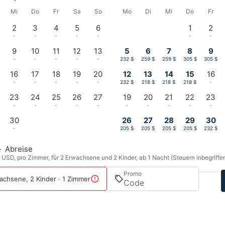
Mi
Do
Fr
Sa
So
Mo
Di
Mi
Do
Fr
2
3
4
5
6
1
2
-
-
-
-
-
-
-
9
10
11
12
13
5
6
7
8
9
-
-
-
-
-
232 $
259 $
259 $
305 $
305 $
16
17
18
19
20
12
13
14
15
16
-
-
-
-
-
232 $
218 $
218 $
218 $
-
23
24
25
26
27
19
20
21
22
23
-
-
-
-
-
-
-
-
-
-
30
26
27
28
29
30
-
205 $
205 $
205 $
205 $
232 $
—
Abreise
n USD, pro Zimmer, für 2 Erwachsene und 2 Kinder, ab 1 Nacht (Steuern inbegriffe
Promo
achsene, 2 Kinder · 1 Zimmer