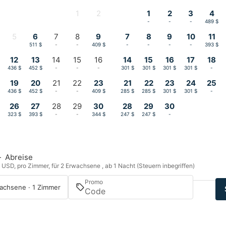
1
2
1
2
3
4
-
-
-
-
-
489 $
5
6
7
8
9
7
8
9
10
11
-
511 $
-
-
409 $
-
-
-
-
393 $
12
13
14
15
16
14
15
16
17
18
$
436 $
452 $
-
-
-
301 $
301 $
301 $
301 $
-
19
20
21
22
23
21
22
23
24
25
$
436 $
452 $
-
-
409 $
285 $
285 $
301 $
301 $
-
26
27
28
29
30
28
29
30
$
323 $
393 $
-
-
344 $
247 $
247 $
-
—
Abreise
n USD, pro Zimmer, für 2 Erwachsene , ab 1 Nacht (Steuern inbegriffen)
Promo
achsene · 1 Zimmer